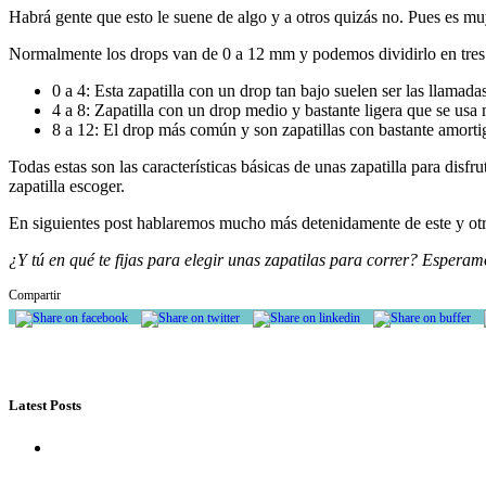
Habrá gente que esto le suene de algo y a otros quizás no. Pues es muy s
Normalmente los drops van de 0 a 12 mm y podemos dividirlo en tres
0 a 4: Esta zapatilla con un drop tan bajo suelen ser las llamada
4 a 8: Zapatilla con un drop medio y bastante ligera que se us
8 a 12: El drop más común y son zapatillas con bastante amort
Todas estas son las características básicas de unas zapatilla para di
zapatilla escoger.
En siguientes post hablaremos mucho más detenidamente de este y otros
¿Y tú en qué te fijas para elegir unas zapatilas para correr? Esperam
Compartir
Latest Posts