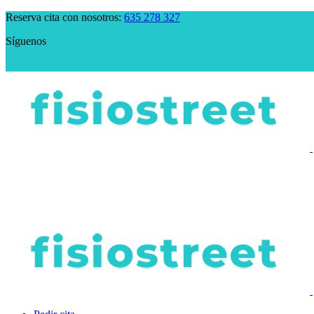
Reserva cita con nosotros:
635 278 327
Síguenos