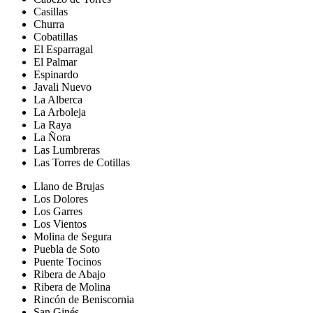
Casillas
Churra
Cobatillas
El Esparragal
El Palmar
Espinardo
Javali Nuevo
La Alberca
La Arboleja
La Raya
La Ñora
Las Lumbreras
Las Torres de Cotillas
Llano de Brujas
Los Dolores
Los Garres
Los Vientos
Molina de Segura
Puebla de Soto
Puente Tocinos
Ribera de Abajo
Ribera de Molina
Rincón de Beniscornia
San Ginés